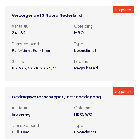
Uitgelicht
Verzorgende IG Noord Nederland
Aantal uur
Opleiding
24 - 32
MBO
Dienstverband
Type
Part-time, Full-time
Loondienst
Salaris
Locatie
€ 2.573,47 - € 3.733,75
Regio breed
Uitgelicht
Gedragswetenschapper / orthopedagoog
Aantal uur
Opleiding
In overleg
HBO, WO
Dienstverband
Type
Full-time
Loondienst