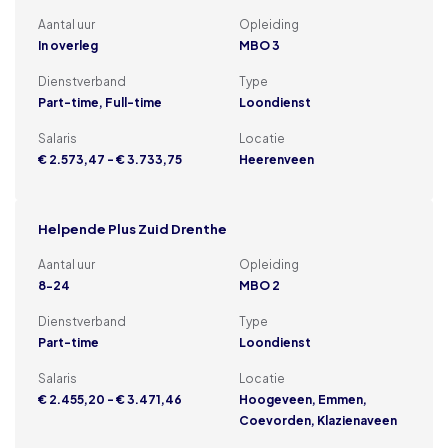
Aantal uur
Opleiding
In overleg
MBO 3
Dienstverband
Type
Part-time, Full-time
Loondienst
Salaris
Locatie
€ 2.573,47 - € 3.733,75
Heerenveen
Helpende Plus Zuid Drenthe
Aantal uur
Opleiding
8-24
MBO 2
Dienstverband
Type
Part-time
Loondienst
Salaris
Locatie
€ 2.455,20 - € 3.471,46
Hoogeveen, Emmen,
Coevorden, Klazienaveen