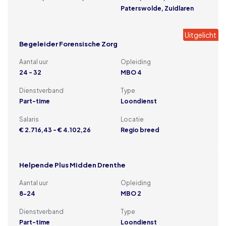
Paterswolde, Zuidlaren
Uitgelicht
Begeleider Forensische Zorg
Aantal uur
Opleiding
24 - 32
MBO 4
Dienstverband
Type
Part-time
Loondienst
Salaris
Locatie
€ 2.716,43 - € 4.102,26
Regio breed
Helpende Plus Midden Drenthe
Aantal uur
Opleiding
8-24
MBO 2
Dienstverband
Type
Part-time
Loondienst