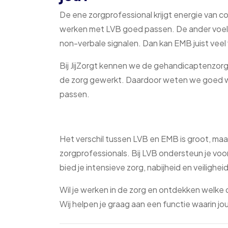
De ene zorgprofessional krijgt energie van 
werken met LVB goed passen. De ander voelt z
non-verbale signalen. Dan kan EMB juist vee
Bij JijZorgt kennen we de gehandicaptenzorg 
de zorg gewerkt. Daardoor weten we goed we
passen.
Het verschil tussen LVB en EMB is groot, m
zorgprofessionals. Bij LVB ondersteun je voor
bied je intensieve zorg, nabijheid en veiligheid
Wil je werken in de zorg en ontdekken welke
Wij helpen je graag aan een functie waarin j