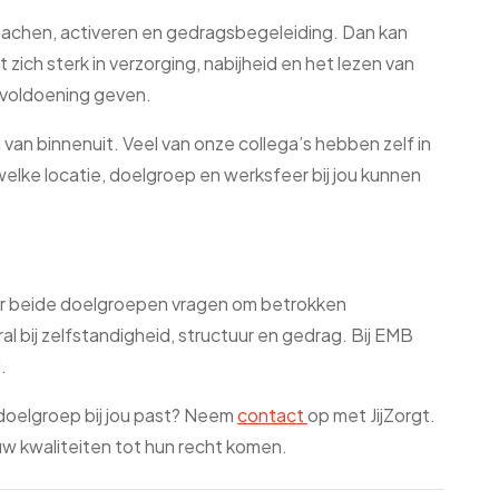
coachen, activeren en gedragsbegeleiding. Dan kan
ich sterk in verzorging, nabijheid en het lezen van
l voldoening geven.
van binnenuit. Veel van onze collega’s hebben zelf in
lke locatie, doelgroep en werksfeer bij jou kunnen
aar beide doelgroepen vragen om betrokken
al bij zelfstandigheid, structuur en gedrag. Bij EMB
.
 doelgroep bij jou past? Neem
contact
op met JijZorgt.
ouw kwaliteiten tot hun recht komen.