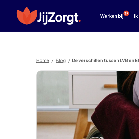
39
Werken bij
Ik
Home
Blog
De verschillen tussen LVB en E