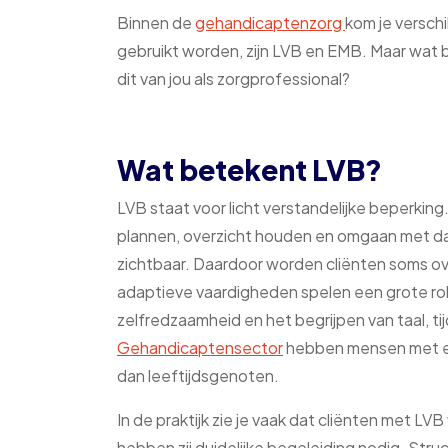
Binnen de
gehandicaptenzorg
kom je versch
gebruikt worden, zijn LVB en EMB. Maar wat
dit van jou als zorgprofessional?
Wat betekent LVB?
LVB staat voor licht verstandelijke beperki
plannen, overzicht houden en omgaan met dage
zichtbaar. Daardoor worden cliënten soms ove
adaptieve vaardigheden spelen een grote rol
zelfredzaamheid en het begrijpen van taal, ti
Gehandicaptensector
hebben mensen met een
dan leeftijdsgenoten.
In de praktijk zie je vaak dat cliënten met LVB
hebben zij duidelijke begeleiding nodig. Stru