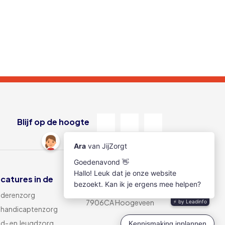
Blijf op de hoogte
catures in de
Locatie Hoogeveen
Alteveerstraat 25
derenzorg
7906CA Hoogeveen
handicaptenzorg
nd- en Jeugdzorg