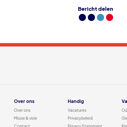
Bericht delen
Over ons
Handig
Va
Over ons
Vacatures
Ou
Missie & visie
Privacybeleid
Ge
Contact
Privacy Statement
Ki