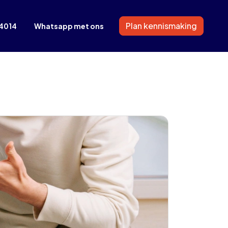
Plan kennismaking
4014
Whatsapp met ons