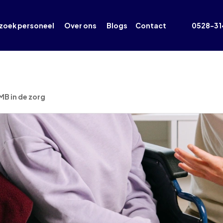
 zoek personeel
Over ons
Blogs
Contact
0528-31
MB in de zorg